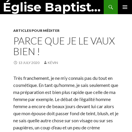
Église Baptiste de Montbéliard
Search
SKIP
PRIMAR
TO
MENU
CONTENT
ARTICLES POUR MÉDITER
PARCE QUE JE LE VAUX
BIEN !
13 JULY 2020
KÉVIN
Très franchement, je ne m’y connais pas du tout en
cosmétique. En tant qu’homme, je sais seulement que
ma préparation est bien plus rapide que celle de ma
femme par exemple. Le débat de l’égalité homme
femme a encore de beaux jours devant lui car alors
que mon épouse doit passer fond de teint, blush, et je
ne sais quelle autre chose sur son visage ou sur ses
paupières, un coup d’eau et un peu de crème