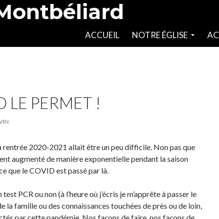
 Montbéliard
SKIP TO CONTENT
ACCUEIL
NOTRE ÉGLISE
AC
D LE PERMET !
VIN
 rentrée 2020-2021 allait être un peu difficile. Non pas que
aient augmenté de manière exponentielle pendant la saison
rce que le COVID est passé par là.
test PCR ou non (à l’heure où j’écris je m’apprête à passer le
de la famille ou des connaissances touchées de près ou de loin,
és par cette pandémie. Nos façons de faire, nos façons de