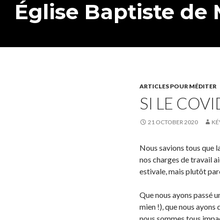
Église Baptiste de
Search
ARTICLES POUR MÉDITER
SI LE COVI
21 OCTOBER 2020
KÉ
Nous savions tous que la
nos charges de travail 
estivale, mais plutôt pa
Que nous ayons passé un 
mien !), que nous ayons 
nous sommes tous impact