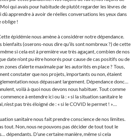
 Moi qui avais pour habitude de plutôt regarder les lèvres de
’ai dû apprendre à avoir de réelles conversations les yeux dans
 oblige !
! Cette épidémie nous amène à considérer notre dépendance.
es bienfaits (oserons-nous dire qu’ils sont nombreux ?) de cette
, même si cela est à première vue très agaçant, combien de nos
ue date n’ont pu être honorés pour cause de cas positifs ou de
en zones d’alerte maximale par les autorités en place ? Tous,
ent constater que nos projets, importants ou non, étaient
réglementation nous dépassant largement. Dépendance donc…
nnulent, voilà à quoi nous devons nous habituer. Tout comme
commence à entendre ici ou là : « si la situation sanitaire le
al, n’est pas très éloigné de : « si le COVID le permet ! »…
ituation sanitaire nous fait prendre conscience de nos limites.
s tout. Non, nous ne pouvons pas décider de tout tout le
… dépendants. D’une certaine manière, même si cela