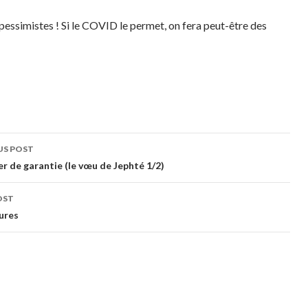
 pessimistes ! Si le COVID le permet, on fera peut-être des
t
US POST
gation
er de garantie (le vœu de Jephté 1/2)
OST
ures