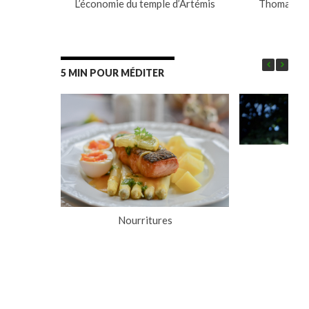
L’économie du temple d’Artémis
Thomas ou l
pr
5 MIN POUR MÉDITER
Nourritures
L’a