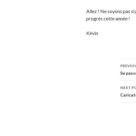
Allez ! Ne soyons pas si
progrès cette année !
Kévin
Pos
PREVIO
navi
Se pass
NEXT P
Caricat