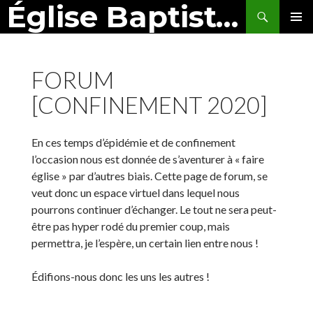
Église Baptiste de Montbéliard
Search
SKIP
PRIMAR
TO
MENU
CONTENT
FORUM
[CONFINEMENT 2020]
En ces temps d’épidémie et de confinement
l’occasion nous est donnée de s’aventurer à « faire
église » par d’autres biais. Cette page de forum, se
veut donc un espace virtuel dans lequel nous
pourrons continuer d’échanger. Le tout ne sera peut-
être pas hyper rodé du premier coup, mais
permettra, je l’espère, un certain lien entre nous !
Édifions-nous donc les uns les autres !
ARTICLES À COMMENTER !