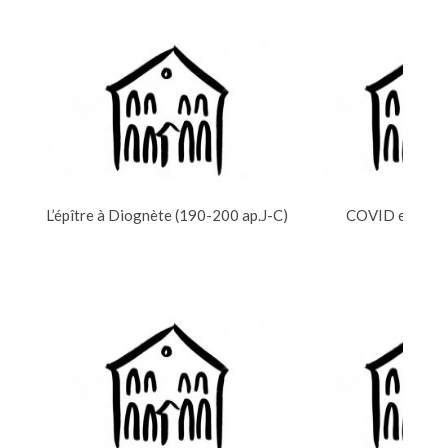
L’épître à Diognète (190-200 ap.J-C)
COVID et l’art 
TEXTES