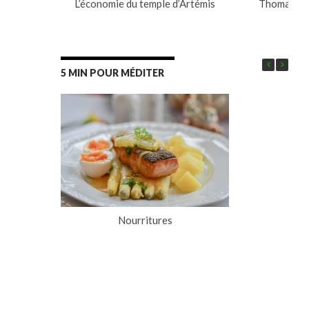
L’économie du temple d’Artémis
Thomas ou l
pr
5 MIN POUR MÉDITER
Nourritures
L’a