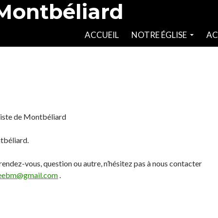
 Montbéliard
SKIP TO CONTENT
ACCUEIL
NOTRE ÉGLISE
AC
tiste de Montbéliard
tbéliard.
endez-vous, question ou autre, n’hésitez pas à nous contacter
.eebm@gmail.com
.