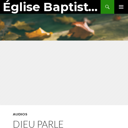
Église Baptiste de Montbéliard
Search
SKIP
PRIMAR
TO
MENU
CONTENT
AUDIOS
DIEU PARLE