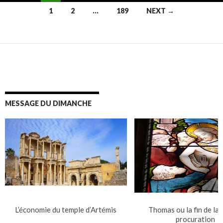
Posts
1
2
…
189
NEXT →
navigation
MESSAGE DU DIMANCHE
L’économie du temple d’Artémis
Thomas ou la fin de la 
procuration