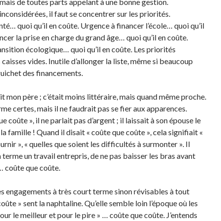
rmais de toutes parts appelant à une bonne gestion.
considérées, il faut se concentrer sur les priorités.
nté… quoi qu’il en coûte. Urgence à financer l’école… quoi qu’il
ncer la prise en charge du grand âge… quoi qu’il en coûte.
ansition écologique… quoi qu’il en coûte. Les priorités
caisses vides. Inutile d’allonger la liste, même si beaucoup
guichet des financements.
it mon père ; c’était moins littéraire, mais quand même proche.
me certes, mais il ne faudrait pas se fier aux apparences.
e coûte », il ne parlait pas d’argent ; il laissait à son épouse le
la famille ! Quand il disait « coûte que coûte », cela signifiait «
ournir », « quelles que soient les difficultés à surmonter ». Il
 terme un travail entrepris, de ne pas baisser les bras avant
f… coûte que coûte.
 des engagements à très court terme sinon révisables à tout
oûte » sent la naphtaline. Qu’elle semble loin l’époque où les
our le meilleur et pour le pire » … coûte que coûte. J’entends