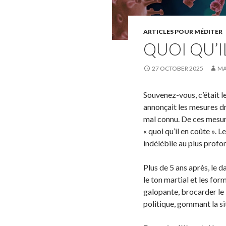
ARTICLES POUR MÉDITER
QUOI QU’I
27 OCTOBER 2025
MA
Souvenez-vous, c’était l
annonçait les mesures dr
mal connu. De ces mesur
« quoi qu’il en coûte ». 
indélébile au plus profo
Plus de 5 ans après, le d
le ton martial et les fo
galopante, brocarder le 
politique, gommant la sit