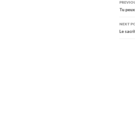
PREVIO
navi
Tu peux 
NEXT P
Le sacri