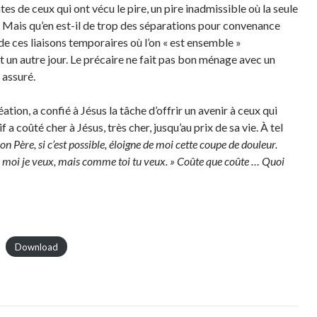
es de ceux qui ont vécu le pire, un pire inadmissible où la seule
n. Mais qu’en est-il de trop des séparations pour convenance
 de ces liaisons temporaires où l’on « est ensemble »
t un autre jour. Le précaire ne fait pas bon ménage avec un
 assuré.
éation, a confié à Jésus la tâche d’offrir un avenir à ceux qui
 a coûté cher à Jésus, très cher, jusqu’au prix de sa vie. À tel
on Père, si c’est possible, éloigne de moi cette coupe de douleur.
 moi je veux, mais comme toi tu veux. » Coûte que coûte … Quoi
Download
t