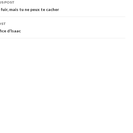
US POST
gation
fuir, mais tu ne peux te cacher
OST
fice d’Isaac