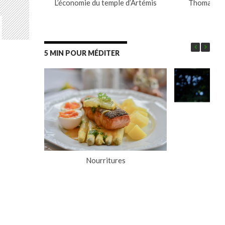
L’économie du temple d’Artémis
Thomas ou l
pr
5 MIN POUR MÉDITER
Nourritures
L’a